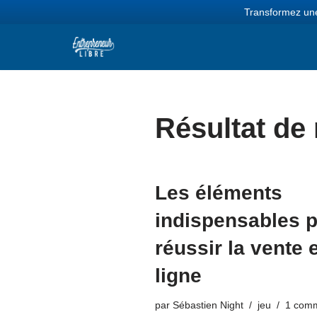
Transformez une
Aller
au
contenu
Résultat de 
Les éléments
indispensables 
réussir la vente 
ligne
par
Sébastien Night
jeu
1 comm