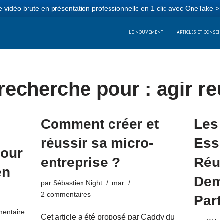
 vidéo brute en présentation professionnelle en 1 clic avec OneTake >
LE MOUVEMENT
ARTICLES ET CONSEI
recherche pour : agir re
Comment créer et
Les
réussir sa micro-
Ess
pour
entreprise ?
Réu
en
Dem
par
Sébastien Night
mar
2 commentaires
Par
entaire
Cet article a été proposé par Caddy du