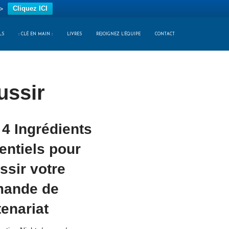
>
Cliquez ICI
LS
:: CLÉ EN MAIN ::
LIVRES
REJOIGNEZ L’ÉQUIPE
CONTACT
ussir
 4 Ingrédients
entiels pour
ssir votre
ande de
tenariat