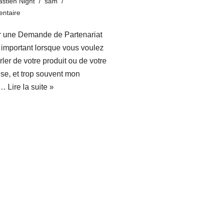
stien Night
sam
ntaire
r une Demande de Partenariat
s important lorsque vous voulez
arler de votre produit ou de votre
ise, et trop souvent mon
e…
Lire la suite »