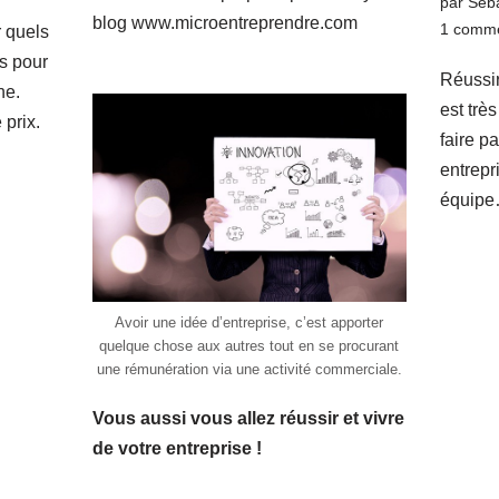
par
Séba
blog
www.microentreprendre.com
1 comme
r quels
s pour
Réussi
ne.
est trè
 prix.
faire p
entrepr
équip
Avoir une idée d’entreprise, c’est apporter
quelque chose aux autres tout en se procurant
une rémunération via une activité commerciale.
Vous aussi vous allez réussir et vivre
de votre entreprise !