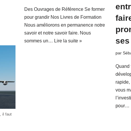
entr
Des Ouvrages de Référence Se former
fair
pour grandir Nos Livres de Formation
Nous améliorons en permanence notre
pro
savoir et notre savoir faire. Nous
ses 
sommes un…
Lire la suite »
par
Séba
Quand v
dévelop
rapide,
vous ma
l’inves
pour…
il faut