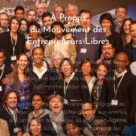
À Propos
du Mouvement des
Entrepreneurs Libres
Nous sommes un groupe d’illuminés, de
créatifs, d’enthousiastes, qui avons la folie de
vouloir être libres, et de rayonner notre
optimisme autour de nous.
Nous sommes nés en France, en Belgique, au
Québec, en Suisse, en Côte d’Ivoire, aux Antilles,
au Cameroun, au Sénégal, au Maroc, en Algérie,
en Tunisie, ou dans l’un des innombrables