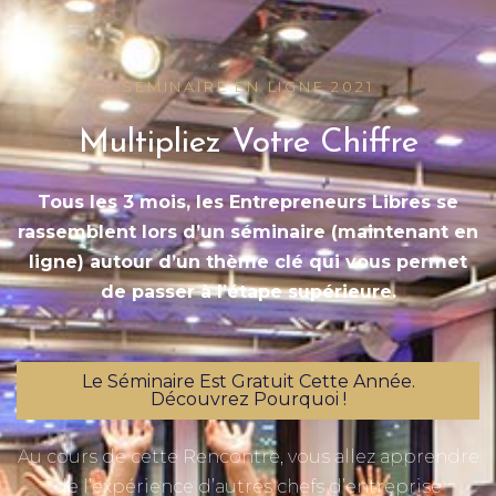
SÉMINAIRE EN LIGNE 2021
Multipliez Votre Chiffre
Tous les 3 mois, les Entrepreneurs Libres se
rassemblent lors d’un séminaire (maintenant en
ligne) autour d’un thème clé qui vous permet
de passer à l’étape supérieure.
Le Séminaire Est Gratuit Cette Année.
Découvrez Pourquoi !
Au cours de cette Rencontre, vous allez apprendre
de l’expérience d’autres chefs d’entreprise