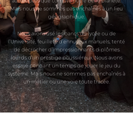
autres pays que compte notre belle planète.
Mais nous ne sommes pas enchaînés à un lieu
géographique.
Nous avons usé les bancs du lycée ou de
l’Université, feuilleté d’ennuyeux manuels, tenté
de décrocher d’impressionnants diplômes
lourds d’un prestige poussiéreux. Nous avons
essayé pendant un temps de jouer le jeu du
système. Mais nous ne sommes pas enchaînés à
un métier ou une voie toute tracée.