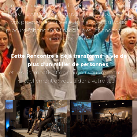
comme vous comment devenir un « Entrepreneur
Libre »: avoir une entreprise florissante, qui vend
vos produits en pilote automatique, qui vous
procure l’abondance financière et l’abondance de
temps dont vous rêvez.
Cette Rencontre a déjà transformé la vie de
plus d’un millier de personnes
,
et je suis impatient de pouvoir vous rencontrer
virtuellement et vous aider à votre tour !