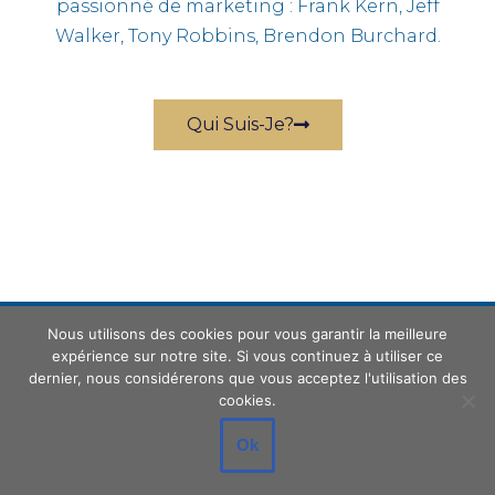
passionné de marketing : Frank Kern, Jeff
Walker, Tony Robbins, Brendon Burchard.
Qui Suis-Je?
Vous pouvez vous désinscrire à tout instant. Notre newsletter est déclarée à
la CNIL sous le n°1241364 et respecte la Réglementation Générale
Européenne de Protection des Données.
Nous utilisons des cookies pour vous garantir la meilleure
expérience sur notre site. Si vous continuez à utiliser ce
dernier, nous considérerons que vous acceptez l'utilisation des
RECEVEZ GRATUITEMENT NOTRE
cookies.
NEWSLETTER
En vous inscrivant ici vous recevrez les
Ok
conseils de Sébastien Night par email, via la