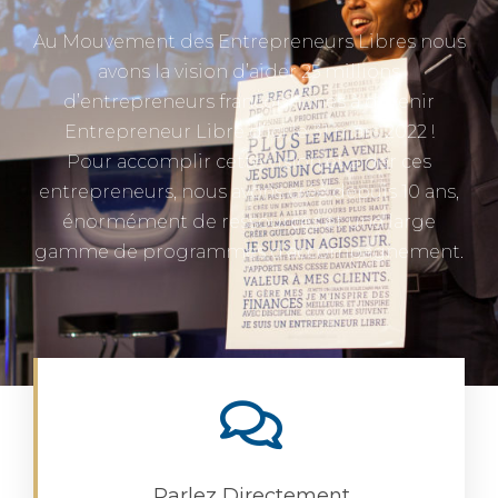
Au Mouvement des Entrepreneurs Libres nous
avons la vision d’aider 25 millions
d’entrepreneurs francophones à devenir
Entrepreneur Libre d’ici le 31 mars 2022 !
Pour accomplir cette vision et aider ces
entrepreneurs, nous avons créé depuis 10 ans,
énormément de ressources et une large
gamme de programmes d’accompagnement.
Parlez Directement