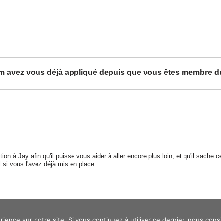
m avez vous déjà appliqué depuis que vous êtes membre du
on à Jay afin qu'il puisse vous aider à aller encore plus loin, et qu'il sache
si vous l'avez déjà mis en place.
rience sur notre site. Si vous continuez à utiliser ce dernier, nous cons