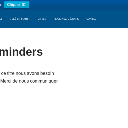
>
Cliquez ICI
LS
:: CLÉ EN MAIN ::
LIVRES
REJOIGNEZ L’ÉQUIPE
CONTACT
rminders
ce titre nous avons besoin
é. Merci de nous communiquer