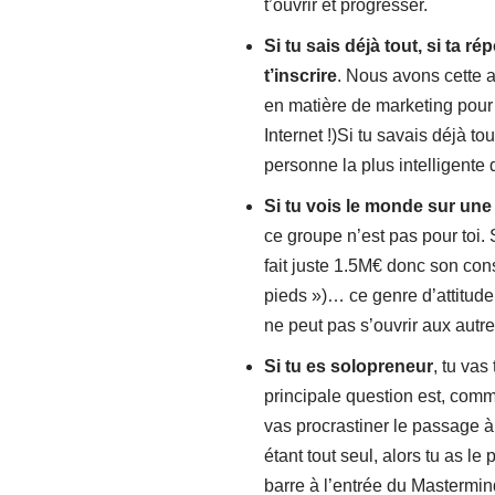
t’ouvrir et progresser.
Si tu sais déjà tout, si ta r
t’inscrire
. Nous avons cette a
en matière de marketing pour 
Internet !)Si tu savais déjà tou
personne la plus intelligente
Si tu vois le monde sur une
ce groupe n’est pas pour toi. S
fait juste 1.5M€ donc son cons
pieds »)… ce genre d’attitude
ne peut pas s’ouvrir aux aut
Si tu es solopreneur
, tu va
principale question est, comm
vas procrastiner le passage à 
étant tout seul, alors tu as l
barre à l’entrée du Mastermin