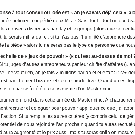
éponse à tout conseil ou idée est « ah je savais déjà cela », 
nnée poliment congédié deux M. Je-Sais-Tout ; dont un qui disait,
les conseils dispensés par Jay et le groupe (alors que son entr
t, tu serais milliardaire ; si tu n’as pas l’humilité d’apprendre de
 de la pièce » alors tu ne seras pas le type de personne que no
 échelle de « jeux de pouvoir » (« qui est au-dessus de moi 
i tu juges d’autres entrepreneurs par leur chiffre d’affaires (« ah 
eil ne vaut rien, ah je fais 2 millions par an et elle fait 5.5M€ d
 est franchement bizarre, et contre-productive. Quand on est t
res et on passe à côté du sens même d’un Mastermind.
s tourner en rond dans cette année de Mastermind. À chaque renc
ent recruter et déléguer pour pouvoir appliquer ce que j’ai appri
l’action. Si tu remplis les autres critères (y compris celui de g
e potentiel de nous rejoindre l’an prochain quand tu auras recruté
d aura augmenté et le prix aussi, mais tu seras enfin en mesure