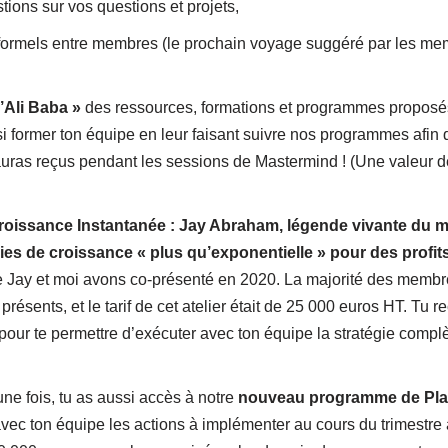
tions sur vos questions et projets,
formels entre membres (le prochain voyage suggéré par les me
’Ali Baba »
des ressources, formations et programmes proposé
si former ton équipe en leur faisant suivre nos programmes afin 
 auras reçus pendant les sessions de Mastermind ! (Une valeur 
oissance Instantanée : Jay Abraham, légende vivante du ma
ies de croissance « plus qu’exponentielle » pour des profits
que Jay et moi avons co-présenté en 2020. La majorité des membr
résents, et le tarif de cet atelier était de 25 000 euros HT. Tu 
) pour te permettre d’exécuter avec ton équipe la stratégie comp
une fois, tu as aussi accès à notre
nouveau programme de Plan
r avec ton équipe les actions à implémenter au cours du trimestr