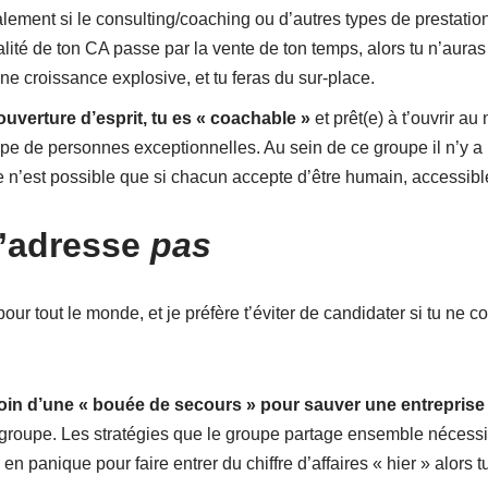
ement si le consulting/coaching ou d’autres types de prestation
otalité de ton CA passe par la vente de ton temps, alors tu n’aur
une croissance explosive, et tu feras du sur-place.
ouverture d’esprit, tu es « coachable »
et prêt(e) à t’ouvrir au
upe de personnes exceptionnelles. Au sein de ce groupe il n’y a
e n’est possible que si chacun accepte d’être humain, accessible
s’adresse
pas
ur tout le monde, et je préfère t’éviter de candidater si tu ne c
soin d’une « bouée de secours » pour sauver une entreprise
groupe. Les stratégies que le groupe partage ensemble nécessit
s en panique pour faire entrer du chiffre d’affaires « hier » alors 