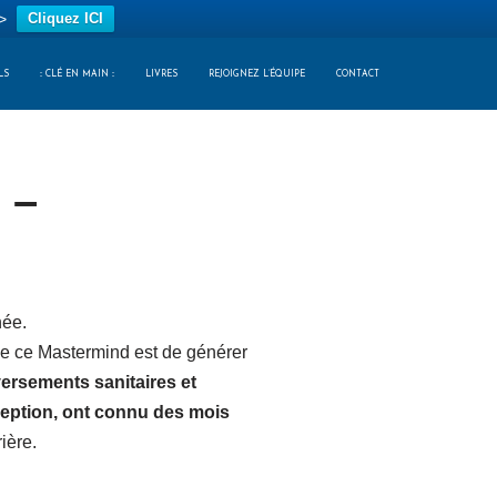
>
Cliquez ICI
LS
:: CLÉ EN MAIN ::
LIVRES
REJOIGNEZ L’ÉQUIPE
CONTACT
 –
née.
 de ce Mastermind est de générer
ersements sanitaires et
ception, ont connu des mois
ière.