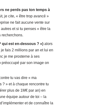
alors ne perds pas ton temps à
 je cite, « être trop avancé »
eprise ne fait aucune vente sur
s autres et si tu penses « être la
us recherchons.
? qui est en-dessous ? »)
alors
je fais 2 millions par an et lui en
onc je me prosterne à ses
rop préoccupé par son image on
ontre tu vas dire « ma
s ? » et à chaque rencontre tu
énérer plus de 1M€ par an) en
 une équipe autour de toi – la
 d’implémenter et de connaître la