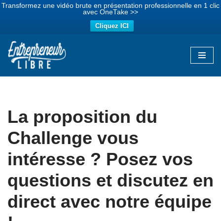
Transformez une vidéo brute en présentation professionnelle en 1 clic
avec OneTake >>
Cliquez ICI
Aller
au
contenu
La proposition du
Challenge vous
intéresse ? Posez vos
questions et discutez en
direct avec notre équipe