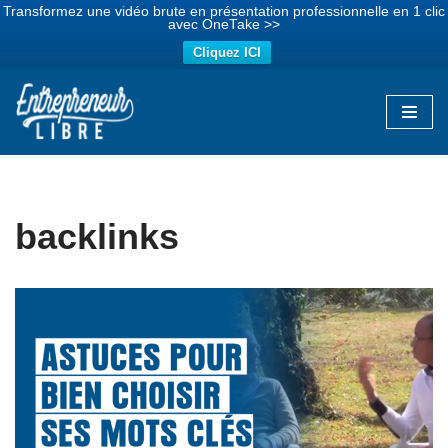
Transformez une vidéo brute en présentation professionnelle en 1 clic
avec OneTake >>
Cliquez ICI
Aller
au
contenu
backlinks