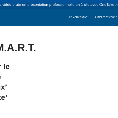
 vidéo brute en présentation professionnelle en 1 clic avec OneTake >
LE MOUVEMENT
ARTICLES ET CONSEI
.A.R.T.
 le
e
x’
te’