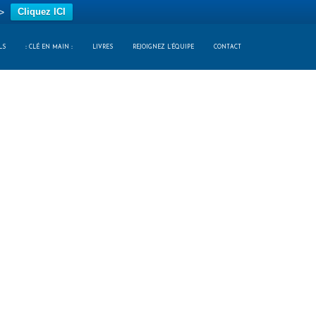
>
Cliquez ICI
LS
:: CLÉ EN MAIN ::
LIVRES
REJOIGNEZ L’ÉQUIPE
CONTACT