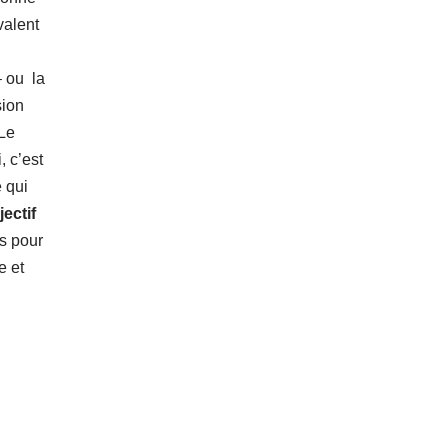
valent
 – ou
la
sion
 Le
, c’est
e qui
ectif
as pour
e et