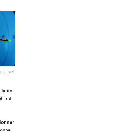
 une part
itieux
l faut
donner
bonne