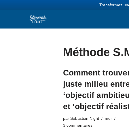
Transformez une
Aller
au
contenu
Méthode S.M
Comment trouver
juste milieu entr
‘objectif ambitieu
et ‘objectif réalis
par
Sébastien Night
mer
3 commentaires