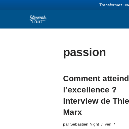
Transformez une
Aller
au
contenu
passion
Comment atteind
l’excellence ?
Interview de Thie
Marx
par
Sébastien Night
ven