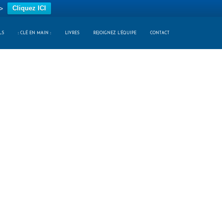
>
Cliquez ICI
LS
:: CLÉ EN MAIN ::
LIVRES
REJOIGNEZ L’ÉQUIPE
CONTACT