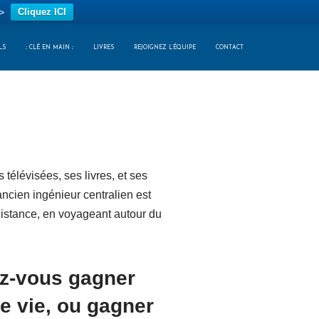
>
Cliquez ICI
LS
:: CLÉ EN MAIN ::
LIVRES
REJOIGNEZ L’ÉQUIPE
CONTACT
 télévisées, ses livres, et ses
ncien ingénieur centralien est
distance, en voyageant autour du
ez-vous gagner
re vie, ou gagner