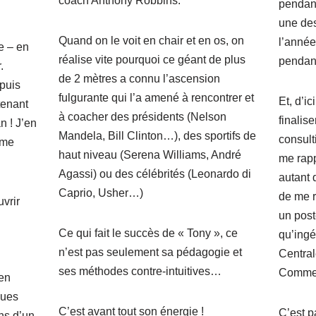
coach Anthony Robbins.
pendan
une des
Quand on le voit en chair et en os, on
l’année
e – en
réalise vite pourquoi ce géant de plus
pendant
.
de 2 mètres a connu l’ascension
epuis
fulgurante qui l’a amené à rencontrer et
Et, d’i
tenant
à coacher des présidents (Nelson
finalis
n ! J’en
Mandela, Bill Clinton…), des sportifs de
consult
ème
haut niveau (Serena Williams, André
me rapp
Agassi) ou des célébrités (Leonardo di
autant
Caprio, Usher…)
de me 
vrir
un post
Ce qui fait le succès de « Tony », ce
qu’ingé
n’est pas seulement sa pédagogie et
Central
ses méthodes contre-intuitives…
Commen
en
ques
C’est avant tout son énergie !
C’est p
ns d’un