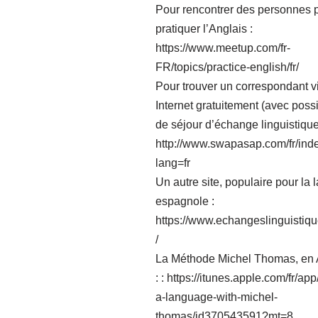
Pour rencontrer des personnes 
pratiquer l’Anglais :
https://www.meetup.com/fr-
FR/topics/practice-english/fr/
Pour trouver un correspondant v
Internet gratuitement (avec possi
de séjour d’échange linguistique
http://www.swapasap.com/fr/ind
lang=fr
Un autre site, populaire pour la
espagnole :
https://www.echangeslinguistiq
/
La Méthode Michel Thomas, en 
: :
https://itunes.apple.com/fr/app
a-language-with-michel-
thomas/id370543591?mt=8