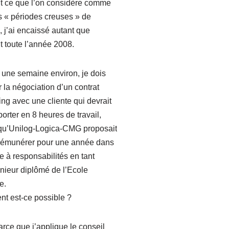
t ce que l’on considère comme
 « périodes creuses » de
, j’ai encaissé autant que
 toute l’année 2008.
ci une semaine environ, je dois
er la négociation d’un contrat
ing avec une cliente qui devrait
orter en 8 heures de travail,
 qu’Unilog-Logica-CMG proposait
rémunérer pour une année dans
e à responsabilités en tant
nieur diplômé de l’Ecole
e.
t est-ce possible ?
arce que j’applique le conseil