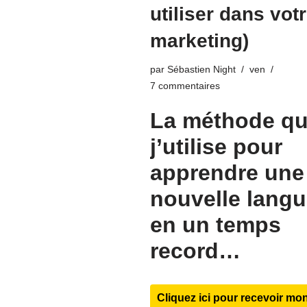
utiliser dans vot
marketing)
par
Sébastien Night
ven
7 commentaires
La méthode q
j’utilise pour
apprendre une
nouvelle lang
en un temps
record…
Cliquez ici pour recevoir mon