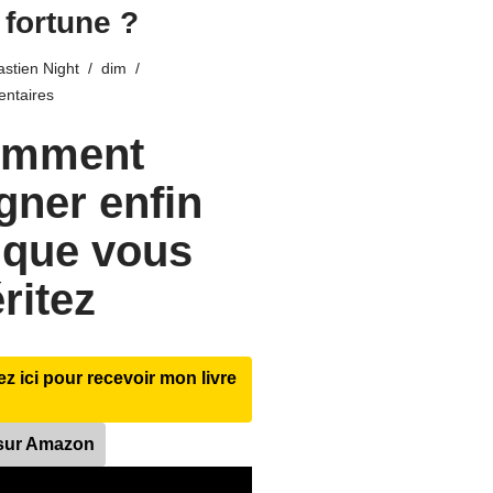
 fortune ?
stien Night
dim
ntaires
mment
gner enfin
 que vous
ritez
ez ici pour recevoir mon livre
 sur Amazon