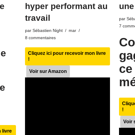
re
hyper performant au
une
travail
par
Séba
7 comme
par
Sébastien Night
mar
8 commentaires
Co
ue
ga
Cliquez ici pour recevoir mon livre
!
ce
Voir sur Amazon
mé
ue
Cliqu
!
Voir
 livre