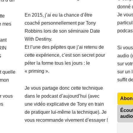
donné d
Je vou
En 2015, j’ai eu la chance d’être
tte
particu
coaché personnellement par Tony
re mes
podcast
Robbins lors de son séminaire Date
With Destiny.
uant
Et l’une des pépites que j’ai retenu de
Si vous
RIN
cette expérience, c’est son secret pour
audio (
S
péter la forme tous les jours : le
sur vot
S
« priming ».
sur un 
t quelle
suffit d
r mon
Je vous partage donc cette technique
r vous
dans le podcast d’aujourd’hui (avec
Abonn
es
une vidéo explicative de Tony en train
Écout
de pratiquer lui-même la technique). Je
audio
vous recommande vivement d’essayer !