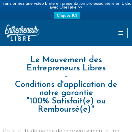
Transformez une vidéo brute en présentation professionnelle en 1 clic
avec OneTake >>
Cliquez ICI
Aller
au
contenu
Le Mouvement des
Entrepreneurs Libres
-
Conditions d'application de
notre garantie
"100% Satisfait(e) ou
Remboursé(e)"
Pour toute demande de remboursement d’une