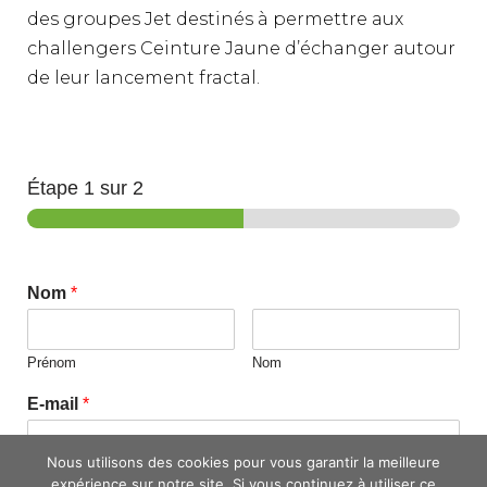
des groupes Jet destinés à permettre aux
challengers Ceinture Jaune d’échanger autour
de leur lancement fractal.
Étape
1
sur 2
Nom
*
Prénom
Nom
E-mail
*
Nous utilisons des cookies pour vous garantir la meilleure
expérience sur notre site. Si vous continuez à utiliser ce