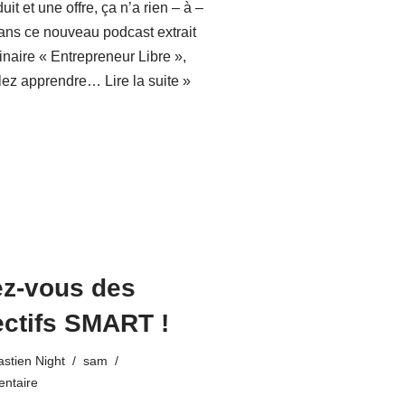
it et une offre, ça n’a rien – à –
Dans ce nouveau podcast extrait
naire « Entrepreneur Libre »,
llez apprendre…
Lire la suite »
ez-vous des
ectifs SMART !
stien Night
sam
ntaire