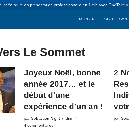
 vidéo brute en présentation professionnelle en 1 clic avec OneTake >
LE MOUVEMENT
ARTICLES ET CONSEI
Vers Le Sommet
Joyeux Noël, bonne
2 N
année 2017… et le
Res
début d’une
Ind
expérience d’un an !
vot
par
Sébastien Night
dim
par
Séba
4 commentaires