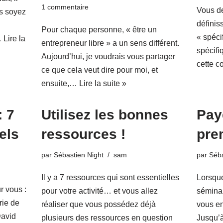
1 commentaire
Vous d
s soyez
définiss
i
Pour chaque personne, « être un
« spéci
…
Lire la
entrepreneur libre » a un sens différent.
spécifi
Aujourd’hui, je voudrais vous partager
cette c
ce que cela veut dire pour moi, et
ensuite,…
Lire la suite »
: 7
Utilisez les bonnes
Pay
els
ressources !
pre
par
Sébastien Night
sam
par
Séba
Il y a 7 ressources qui sont essentielles
Lorsque
r vous :
pour votre activité… et vous allez
séminai
rie de
réaliser que vous possédez déjà
vous en
David
plusieurs des ressources en question
Jusqu’à