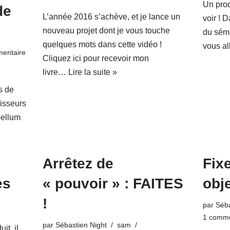
Un produ
de
L’année 2016 s’achève, et je lance un
voir ! 
nouveau projet dont je vous touche
du sémi
quelques mots dans cette vidéo !
vous a
entaire
Cliquez ici pour recevoir mon
livre…
Lire la suite »
s de
aisseurs
bellum
Arrêtez de
Fix
es
« pouvoir » : FAITES
obj
!
par
Séba
1 comme
par
Sébastien Night
sam
it, il