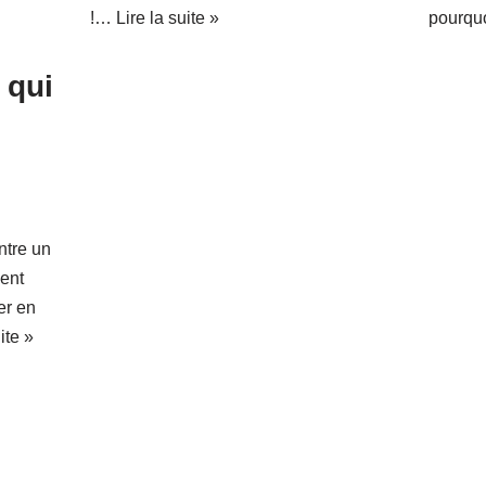
!…
Lire la suite »
pourq
 qui
ntre un
ent
er en
ite »