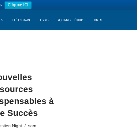
>
Cliquez ICI
LS
:: CLÉ EN MAIN ::
LIVRES
REJOIGNEZ L’ÉQUIPE
CONTACT
ouvelles
sources
ispensables à
re Succès
stien Night
sam