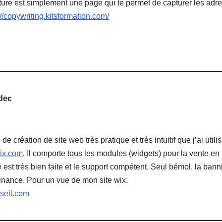
re est simplement une page qui te permet de capturer les adres
://copywriting.kitsformation.com/
dec
 de création de site web très pratique et très intuitif que j’ai util
wix.com
. Il comporte tous les modules (widgets) pour la vente en l
de est très bien faite et le support compétent. Seul bémol, la ban
nance. Pour un vue de mon site wix:
nseil.com