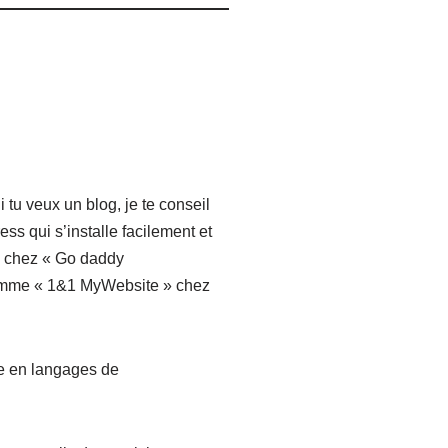
 tu veux un blog, je te conseil
s qui s’installe facilement et
s chez « Go daddy
e comme « 1&1 MyWebsite » chez
ce en langages de