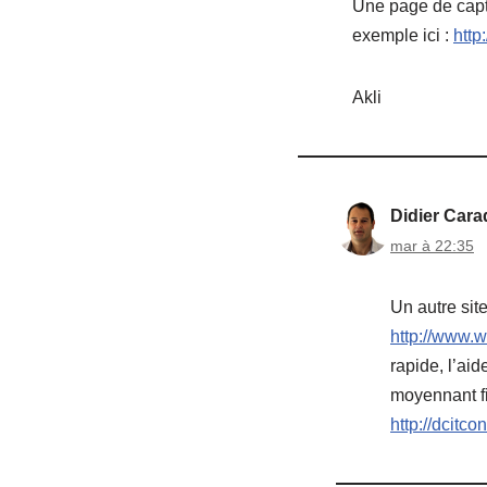
Une page de captu
exemple ici :
http
Akli
Didier Cara
mar à 22:35
Un autre site
http://www.
rapide, l’ai
moyennant fi
http://dcitco