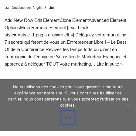
par
Sébastien Night
dim
Add New Row Edit ElementClone ElementAdvanced Element
OptionsMoveRemove Element [text_block
style= »style_1.png » align= »left »] Déléguez votre marketing :
7 secrets qui feront de vous un Entrepreneur Libre ! – Le Best
Of de la Conférence Revivez les temps forts du direct en
compagnie de l’équipe de Sébastien le Marketeur Français, et
apprenez à déléguer TOUT votre marketing…
Lire la suite »
Nous utilisons des cookies pour vous garantir la meilleure
expérience sur notre site. Si vous continuez à utiliser ce
1
2
Suivant »
dernier, nous considérerons que vous acceptez l'utilisation des
cookies.
Ok