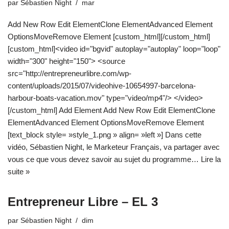
par
Sébastien Night
mar
Add New Row Edit ElementClone ElementAdvanced Element
OptionsMoveRemove Element [custom_html][/custom_html]
[custom_html]<video id="bgvid" autoplay="autoplay" loop="loop"
width="300" height="150"> <source
src="http://entrepreneurlibre.com/wp-
content/uploads/2015/07/videohive-10654997-barcelona-
harbour-boats-vacation.mov" type="video/mp4"/> </video>
[/custom_html] Add Element Add New Row Edit ElementClone
ElementAdvanced Element OptionsMoveRemove Element
[text_block style= »style_1.png » align= »left »] Dans cette
vidéo, Sébastien Night, le Marketeur Français, va partager avec
vous ce que vous devez savoir au sujet du programme…
Lire la
suite »
Entrepreneur Libre – EL 3
par
Sébastien Night
dim