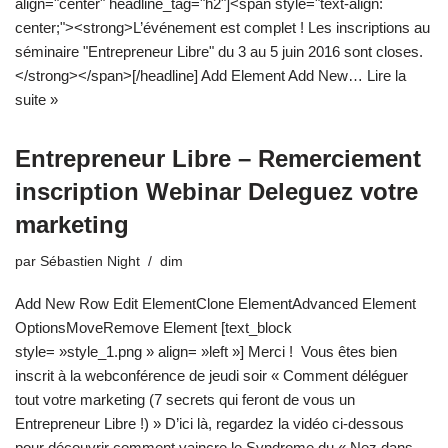
align="center" headline_tag="h2"]<span style="text-align:
center;"><strong>L’événement est complet ! Les inscriptions au
séminaire "Entrepreneur Libre" du 3 au 5 juin 2016 sont closes.
</strong></span>[/headline] Add Element Add New…
Lire la
suite »
Entrepreneur Libre – Remerciement
inscription Webinar Deleguez votre
marketing
par
Sébastien Night
dim
Add New Row Edit ElementClone ElementAdvanced Element
OptionsMoveRemove Element [text_block
style= »style_1.png » align= »left »] Merci ! Vous êtes bien
inscrit à la webconférence de jeudi soir « Comment déléguer
tout votre marketing (7 secrets qui feront de vous un
Entrepreneur Libre !) » D’ici là, regardez la vidéo ci-dessous
pour découvrir comment vaincre le Syndrome du « Nez dans