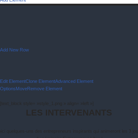
Add New Row
Edit Element
Clone Element
Advanced Element
Options
Move
Remove Element
[text_block style= »style_1.png » align= »left »]
LES INTERVENANTS
ici quelques-uns des entrepreneurs inspirants qui animeront les 3 jo