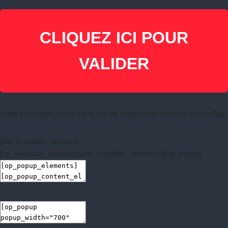
CLIQUEZ ICI POUR
VALIDER
Votre inscription se fait via le site de réservation sécurisé PrestoPay.
[/op_liveeditor_element]
[op_liveeditor_elements][/op_liveeditor_elements][/op_popup]