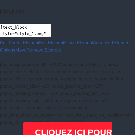
[/text_block]
Edit Parent Element
Edit Element
Clone Element
Advanced Element
Options
Move
Remove Element
[op_popup popup_width= »700″ popup_open_effect= »fade »
popup_close_effect= »fade » popup_open_speed= »normal »
popup_close_speed= »normal » popup_border_color= »#ffffff »
popup_border_size= »15″ popup_padding_top= »20″
popup_padding_bottom= »20″ popup_padding_left= »30″
popup_padding_right= »30″ pop_trigger_dontshow= »0″
pop_trigger_time= »0″ pop_exit_intent= »N »
pop_dont_show_on_tablet= »N » pop_dont_show_on_mobile= »N »
popup_id= »op_popup_id_1458122485499″]
CLIQUEZ ICI POUR