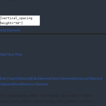
Add Element
Add New Row
Edit Parent Element
Edit Element
Clone Element
Advanced Element
Options
Move
Remove Element
[op_popup popup_width= »700″ popup_open_effect= »fade »
popup_close_effect= »fade » popup_open_speed= »normal »