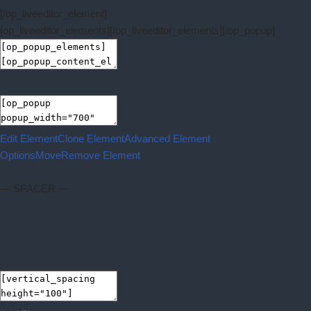
[/op_liveeditor_element]
[op_liveeditor_elements][/op_liveeditor_elements][/op_popup]
Edit Element
Clone Element
Advanced Element
Options
Move
Remove Element
— SPACER —