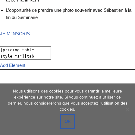
L’opportunité de prendre une photo souvenir avec Sébastien à la
fin du Séminaire
JE M’INSCRIS
Add Element
Nous utilisons des cookies pour vous garantir la meilleure
expérience sur notre site. Si vous continuez à utiliser ce
Add New Row
dernier, nous considérerons que vous acceptez l'utilisation des
cookies.
Ok
Edit Element
Clone Element
Advanced Element