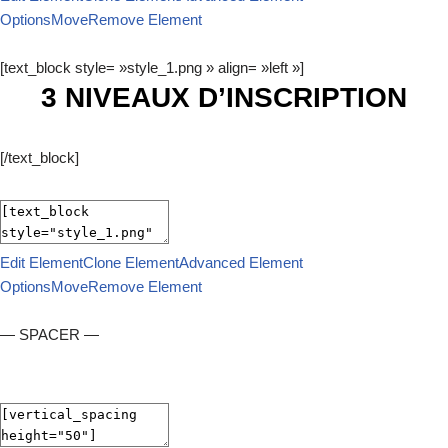
Options
Move
Remove Element
[text_block style= »style_1.png » align= »left »]
3 NIVEAUX D’INSCRIPTION
[/text_block]
Edit Element
Clone Element
Advanced Element
Options
Move
Remove Element
— SPACER —