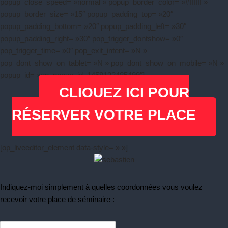
popup_close_speed= »normal » popup_border_color= »#ffffff »
popup_border_size= »15″ popup_padding_top= »20″
popup_padding_bottom= »20″ popup_padding_left= »30″
popup_padding_right= »30″ pop_trigger_dontshow= »0″
pop_trigger_time= »0″ pop_exit_intent= »N »
pop_dont_show_on_tablet= »N » pop_dont_show_on_mobile= »N »
popup_id= »op_popup_id_1458122485499″]
CLIQUEZ ICI POUR
RÉSERVER VOTRE PLACE
[op_liveeditor_element data-style= » »]
Indiquez-moi simplement à quelles coordonnées vous voulez
recevoir votre place de séminaire :