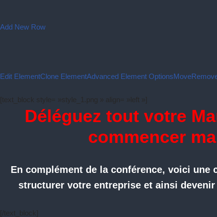
Add New Row
Edit Element
Clone Element
Advanced Element Options
Move
Remove
[text_block style= »style_1.png » align= »left »]
Déléguez tout votre Ma
commencer mai
En complément de la conférence, voici une c
structurer votre entreprise et ainsi devenir
[/text_block]