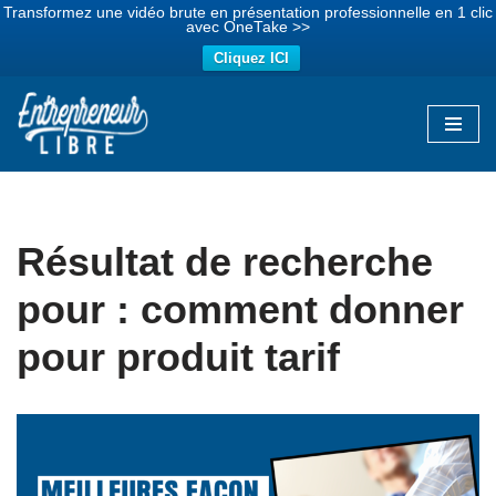
Transformez une vidéo brute en présentation professionnelle en 1 clic
avec OneTake >>
Cliquez ICI
Aller
au
contenu
Résultat de recherche
pour : comment donner
pour produit tarif