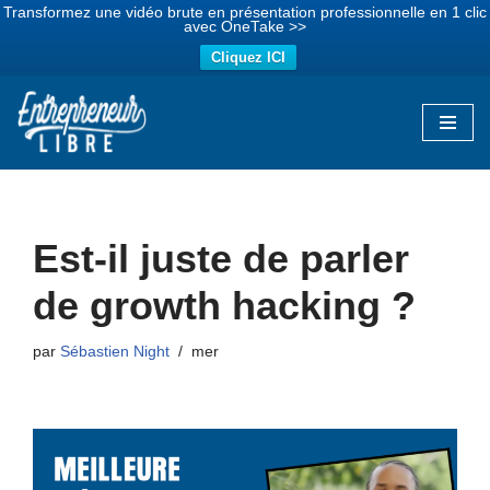
Transformez une vidéo brute en présentation professionnelle en 1 clic
avec OneTake >>
Cliquez ICI
Aller
au
contenu
Est-il juste de parler
de growth hacking ?
par
Sébastien Night
mer