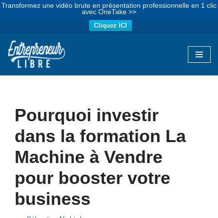
Transformez une vidéo brute en présentation professionnelle en 1 clic
avec OneTake >>
Cliquez ICI
Aller
au
contenu
Pourquoi investir
dans la formation La
Machine à Vendre
pour booster votre
business