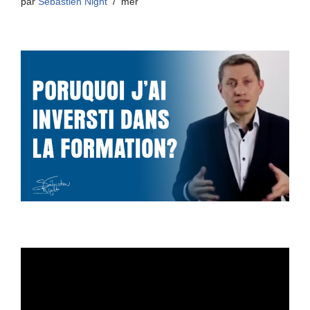
par
Sébastien Night
mer