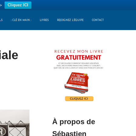
>
Cliquez ICI
LS
:: CLÉ EN MAIN ::
LIVRES
REJOIGNEZ L’ÉQUIPE
CONTACT
iale
À propos de
Sébastien