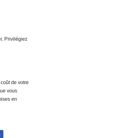
r. Privilégiez
 coût de votre
ue vous
mises en
S