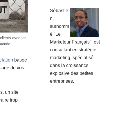
Sébastie
n,
surnomm
é "Le
 clients avec les
Marketeur Français", est
 monde.
consultant en stratégie
marketing, spécialisé
elation
basée
dans la croissance
assage de vos
explosive des petites
entreprises.
és, un site
aire trop