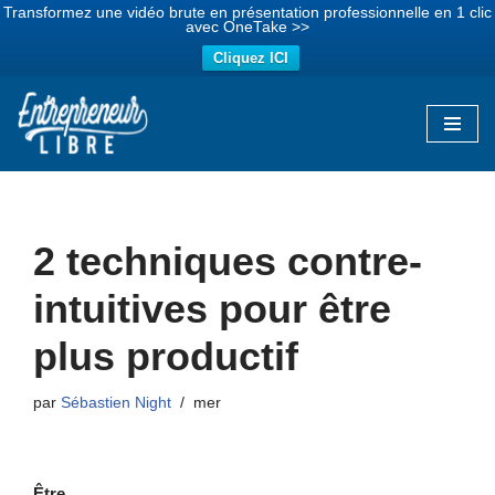
Transformez une vidéo brute en présentation professionnelle en 1 clic
avec OneTake >>
Cliquez ICI
Aller
au
contenu
2 techniques contre-
intuitives pour être
plus productif
par
Sébastien Night
mer
Être