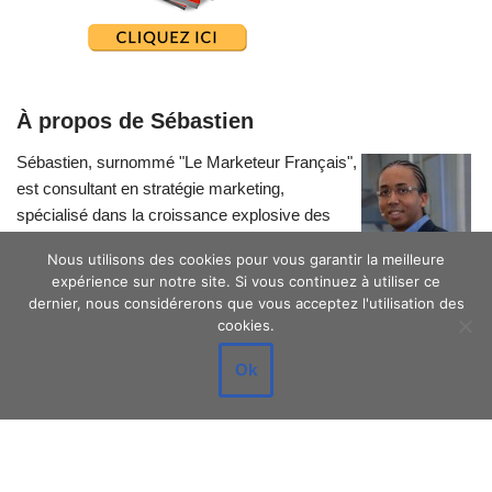
À propos de Sébastien
Sébastien, surnommé "Le Marketeur Français",
est consultant en stratégie marketing,
spécialisé dans la croissance explosive des
petites entreprises.
Nous utilisons des cookies pour vous garantir la meilleure
expérience sur notre site. Si vous continuez à utiliser ce
dernier, nous considérerons que vous acceptez l'utilisation des
cookies.
Ok
Neve
| Propulsé par
WordPress