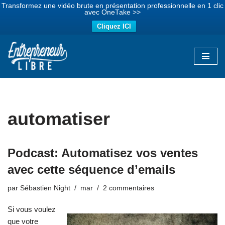
Transformez une vidéo brute en présentation professionnelle en 1 clic
avec OneTake >>
Cliquez ICI
Aller
au
contenu
automatiser
Podcast: Automatisez vos ventes
avec cette séquence d’emails
par
Sébastien Night
mar
2 commentaires
Si vous voulez
que votre