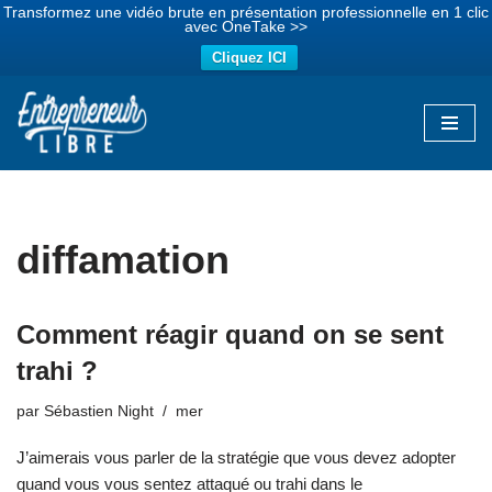
Transformez une vidéo brute en présentation professionnelle en 1 clic
avec OneTake >>
Cliquez ICI
Aller
au
contenu
diffamation
Comment réagir quand on se sent
trahi ?
par
Sébastien Night
mer
J’aimerais vous parler de la stratégie que vous devez adopter
quand vous vous sentez attaqué ou trahi dans le