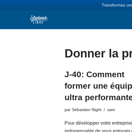
Transformez une
Aller
au
contenu
Donner la pr
J-40: Comment
former une équi
ultra performante
par
Sébastien Night
sam
Pour développer votre entreprise,
indispensable de vous entourer