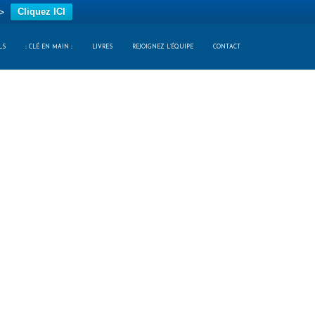
>
Cliquez ICI
LS
:: CLÉ EN MAIN ::
LIVRES
REJOIGNEZ L’ÉQUIPE
CONTACT