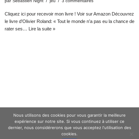
par
Sébastien Night
jeu
3 commentaires
Cliquez ici pour recevoir mon livre ! Voir sur Amazon Découvrez
le livre d’Olivier Roland: « Tout le monde n’a pas eu la chance de
rater ses…
Lire la suite »
Nous utilisons des cookies pour vous garantir la meilleure
expérience sur notre site. Si vous continuez à utiliser ce
dernier, nous considérerons que vous acceptez l'utilisation des
cookies.