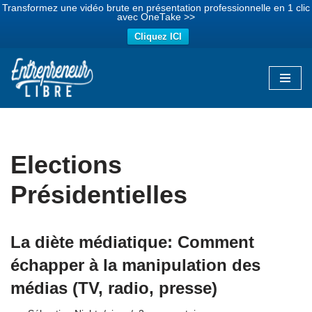
Transformez une vidéo brute en présentation professionnelle en 1 clic
avec OneTake >>
Cliquez ICI
Aller
au
contenu
Elections
Présidentielles
La diète médiatique: Comment
échapper à la manipulation des
médias (TV, radio, presse)