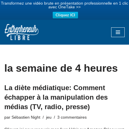
Transformez une vidéo brute en présentation professionnelle en 1 clic
avec OneTake >>
Cliquez ICI
Aller
au
contenu
la semaine de 4 heures
La diète médiatique: Comment
échapper à la manipulation des
médias (TV, radio, presse)
par
Sébastien Night
jeu
3 commentaires