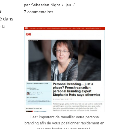
par
Sébastien Night
jeu
s
7 commentaires
té dans
e la
Il est important de travailler votre personal
branding afin de vous positionner rapidement en