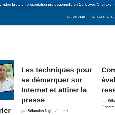
 vidéo brute en présentation professionnelle en 1 clic avec OneTake >
LE MOUVEMENT
ARTICLES ET CONSEI
Les techniques pour
Com
se démarquer sur
éva
Internet et attirer la
res
presse
par
Séba
2 comme
rler
par
Sébastien Night
mar