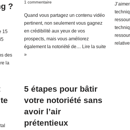
1 commentaire
J’aimer
ng ?
techniq
Quand vous partagez un contenu vidéo
ressour
pertinent, non seulement vous gagnez
techniq
en crédibilité aux yeux de vos
e 15
ressour
prospects, mais vous améliorez
35
relati
également la notoriété de…
Lire la suite
»
ns des
ire la
t
5 étapes pour bâtir
ite
votre notoriété sans
avoir l’air
prétentieux
tal