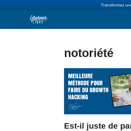
Transformez une
Aller
au
contenu
notoriété
Est-il juste de pa