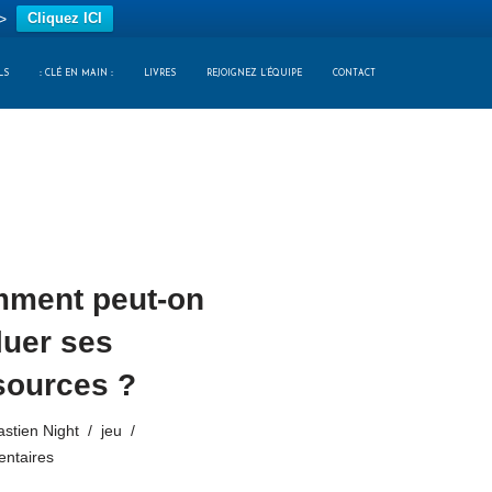
>
Cliquez ICI
LS
:: CLÉ EN MAIN ::
LIVRES
REJOIGNEZ L’ÉQUIPE
CONTACT
ment peut-on
luer ses
sources ?
stien Night
jeu
ntaires