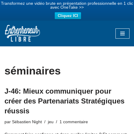
Transformez une vidéo brute en présentation professionnelle en 1 clic
avec OneTake >>
Cliquez ICI
Aller
au
contenu
séminaires
J-46: Mieux communiquer pour
créer des Partenariats Stratégiques
réussis
par
Sébastien Night
jeu
1 commentaire