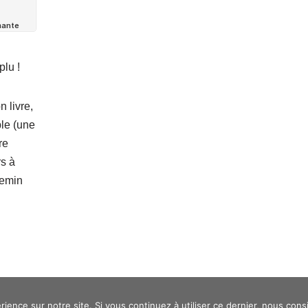
plu !
 livre,
le (une
re
rs à
emin
rience sur notre site. Si vous continuez à utiliser ce dernier, nous cons