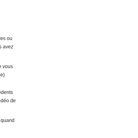
res ou
s avez
e vous
(e)
édents
vidéo de
e quand