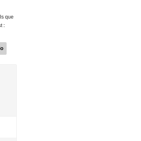
ils que
 :
io