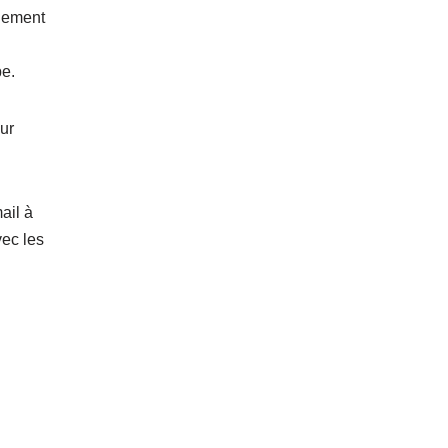
alement
pe.
ur
ail à
ec les