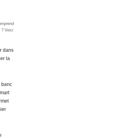
omprend
 ? Voici
er dans
er la
« banc
Smart
rmet
ier
e