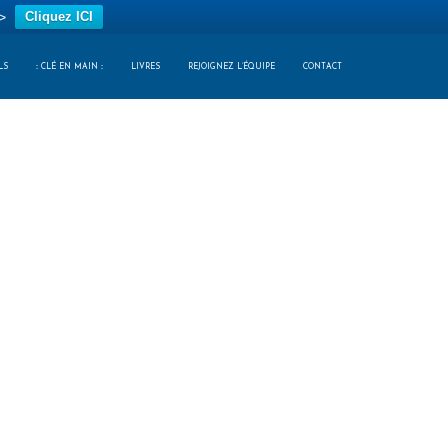
>
Cliquez ICI
LS
:: CLÉ EN MAIN ::
LIVRES
REJOIGNEZ L’ÉQUIPE
CONTACT