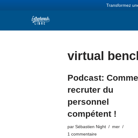
Transformez une
Aller
au
contenu
virtual benc
Podcast: Comme
recruter du
personnel
compétent !
par
Sébastien Night
mer
1 commentaire