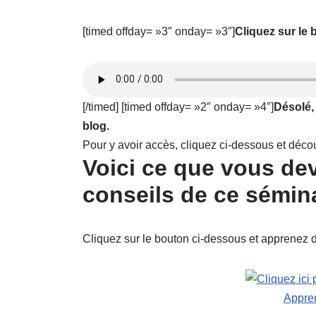
[timed offday= »3″ onday= »3″]
Cliquez sur le 
[/timed] [timed offday= »2″ onday= »4″]
Désolé,
blog.
Pour y avoir accès, cliquez ci-dessous et déc
Voici ce que vous dev
conseils de ce sémina
Cliquez sur le bouton ci-dessous et apprenez
Appren