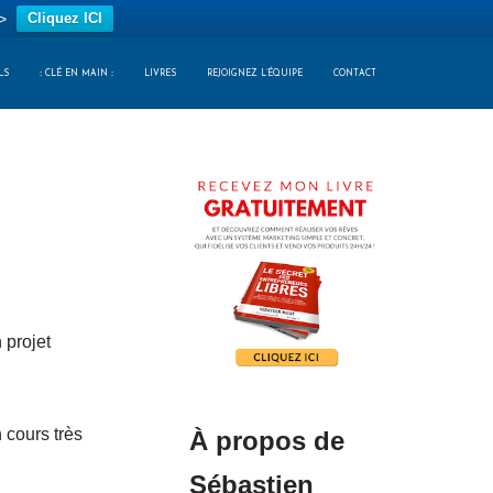
>
Cliquez ICI
LS
:: CLÉ EN MAIN ::
LIVRES
REJOIGNEZ L’ÉQUIPE
CONTACT
 projet
n cours très
À propos de
Sébastien