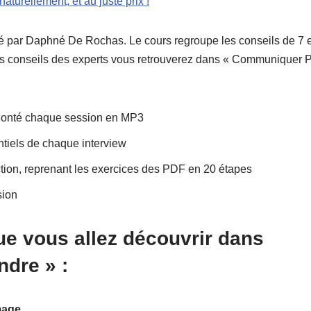
naturellement, et au juste prix !
réé par Daphné De Rochas. Le cours regroupe les conseils de 7 e
les conseils des experts vous retrouverez dans « Communiquer 
volonté chaque session en MP3
ntiels de chaque interview
ction, reprenant les exercices des PDF en 20 étapes
sion
ue vous allez découvrir dans
dre » :
mage