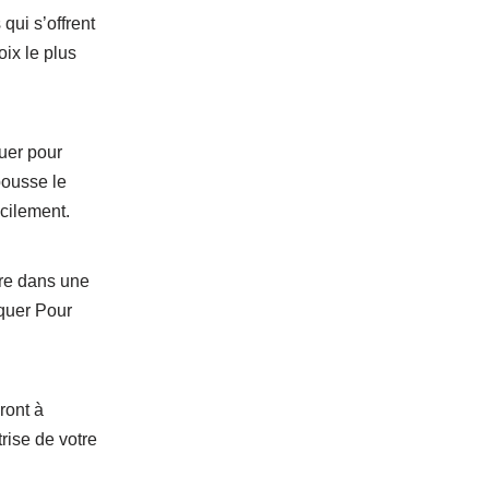
qui s’offrent
ix le plus
uer pour
pousse le
acilement.
dre dans une
iquer Pour
ront à
rise de votre