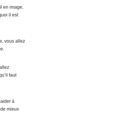
il en image.
oi il est
, vous allez
ce.
allez
u’il faut
 aider à
t de mieux