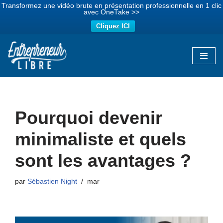
Transformez une vidéo brute en présentation professionnelle en 1 clic
avec OneTake >>
Cliquez ICI
Aller
au
contenu
Pourquoi devenir
minimaliste et quels
sont les avantages ?
par
Sébastien Night
mar