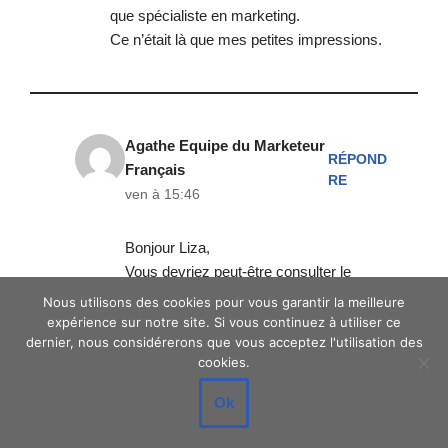
que spécialiste en marketing.
Ce n’était là que mes petites impressions.
Agathe Equipe du Marketeur
RÉPOND
Français
RE
ven à 15:46
Bonjour Liza,
Vous devriez peut-être consulter le
programme des cours de Sébastien,
Nous utilisons des cookies pour vous garantir la meilleure
cela changerait surement vos
expérience sur notre site. Si vous continuez à utiliser ce
dernier, nous considérerons que vous acceptez l'utilisation des
impressions:)
cookies.
Cordialement
Ok