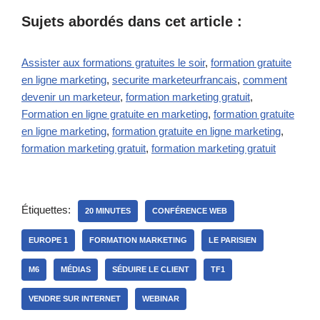
Sujets abordés dans cet article :
Assister aux formations gratuites le soir
,
formation gratuite
en ligne marketing
,
securite marketeurfrancais
,
comment
devenir un marketeur
,
formation marketing gratuit
,
Formation en ligne gratuite en marketing
,
formation gratuite
en ligne marketing
,
formation gratuite en ligne marketing
,
formation marketing gratuit
,
formation marketing gratuit
Étiquettes:
20 MINUTES
CONFÉRENCE WEB
EUROPE 1
FORMATION MARKETING
LE PARISIEN
M6
MÉDIAS
SÉDUIRE LE CLIENT
TF1
VENDRE SUR INTERNET
WEBINAR