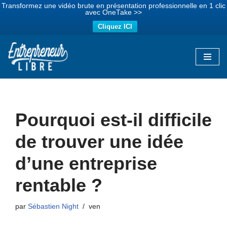
Transformez une vidéo brute en présentation professionnelle en 1 clic
avec OneTake >>
Cliquez ICI
Aller
au
contenu
Pourquoi est-il difficile
de trouver une idée
d’une entreprise
rentable ?
par
Sébastien Night
ven