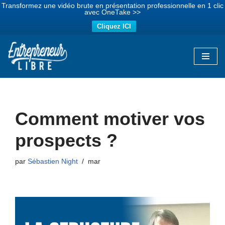
Transformez une vidéo brute en présentation professionnelle en 1 clic
avec OneTake >>
Cliquez ICI
Aller
au
contenu
Comment motiver vos
prospects ?
par
Sébastien Night
mar