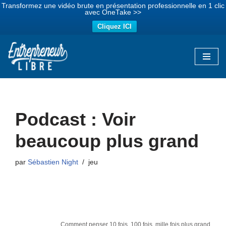
Transformez une vidéo brute en présentation professionnelle en 1 clic
avec OneTake >>
Cliquez ICI
Aller
au
contenu
Podcast : Voir
beaucoup plus grand
par
Sébastien Night
jeu
Comment penser 10 fois, 100 fois, mille fois plus grand