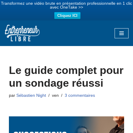
Transformez une vidéo brute en présentation professionnelle en 1 clic
avec OneTake >>
Cliquez ICI
Aller
au
contenu
Le guide complet pour
un sondage réussi
par
Sébastien Night
ven
3 commentaires