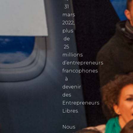
31
mars
2022,
plus
de
25
millions
d’entrepreneurs
francophones
à
devenir
des
Entrepreneurs
Libres.
Nous