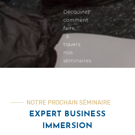
Découvrez
comment
faire,
à
travers
nos
séminaires.
NOTRE PROCHAIN SÉMINAIRE
EXPERT BUSINESS
IMMERSION