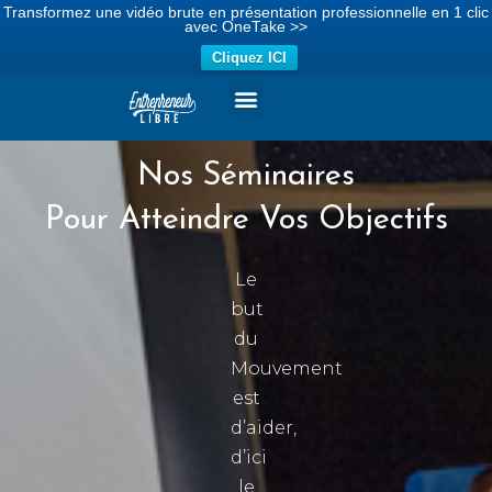
Transformez une vidéo brute en présentation professionnelle en 1 clic
avec OneTake >>
Cliquez ICI
Aller
au
Nos Séminaires
contenu
Pour Atteindre Vos Objectifs
Le
but
du
Mouvement
est
d’aider,
d’ici
le