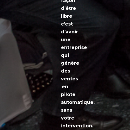
façon
d’être
libre
c’est
d’avoir
une
entreprise
qui
génère
des
ventes
en
pilote
automatique,
sans
votre
intervention.