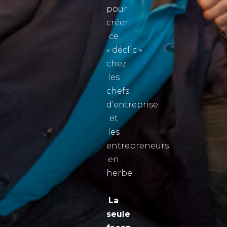
pour
créer
ce
« déclic »
chez
les
chefs
d’entreprise
et
les
entrepreneurs
en
herbe
:
La
seule