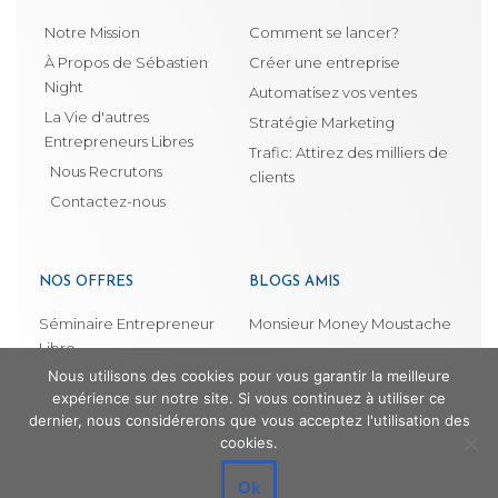
Notre Mission
Comment se lancer?
À Propos de Sébastien
Créer une entreprise
Night
Automatisez vos ventes
La Vie d'autres
Stratégie Marketing
Entrepreneurs Libres
Trafic: Attirez des milliers de
Nous Recrutons
clients
Contactez-nous
NOS OFFRES
BLOGS AMIS
Séminaire Entrepreneur
Monsieur Money Moustache
Libre
Architecte d'intérieur en
Nous utilisons des cookies pour vous garantir la meilleure
Profession : Entrepreneur
Guadeloupe
expérience sur notre site. Si vous continuez à utiliser ce
libre
dernier, nous considérerons que vous acceptez l'utilisation des
Lancement Orchestré
cookies.
La Machine à Vendre
Ok
Séduire Le Client