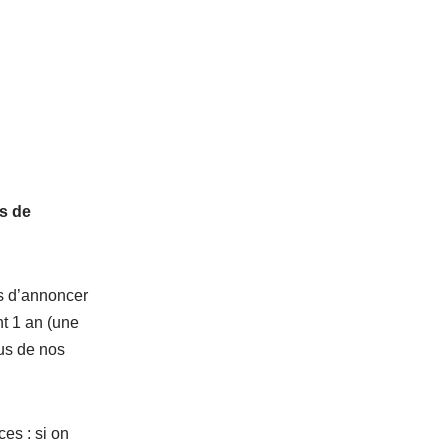
es de
is d’annoncer
t 1 an (une
us de nos
es : si on