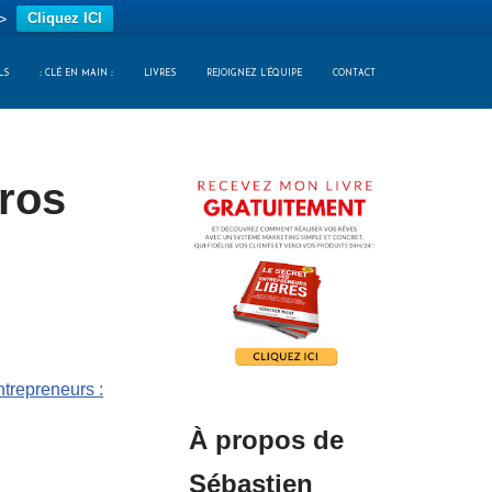
>
Cliquez ICI
LS
:: CLÉ EN MAIN ::
LIVRES
REJOIGNEZ L’ÉQUIPE
CONTACT
uros
trepreneurs :
À propos de
Sébastien