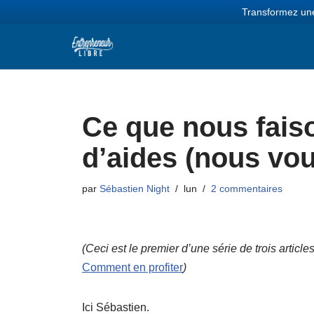
Transformez une
Aller
au
contenu
Ce que nous fais
d’aides (nous vou
par
Sébastien Night
lun
2 commentaires
(Ceci est le premier d’une série de trois article
Comment en profiter
)
Ici Sébastien.