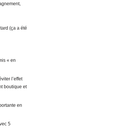
pagnement,
tard (ça a été
mis « en
iter l’effet
t boutique et
portante en
vec 5