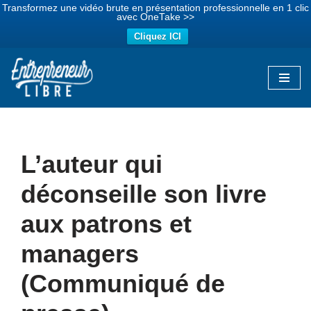
Transformez une vidéo brute en présentation professionnelle en 1 clic
avec OneTake >>
Cliquez ICI
Aller
au
contenu
L’auteur qui
déconseille son livre
aux patrons et
managers
(Communiqué de