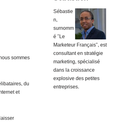
Sébastie
n,
surnomm
é "Le
Marketeur Français", est
consultant en stratégie
s nous sommes
marketing, spécialisé
dans la croissance
explosive des petites
ibataires, du
entreprises.
nternet et
laisser