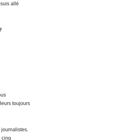
suis allé
?
ous
lleurs toujours
 journalistes.
 cinq