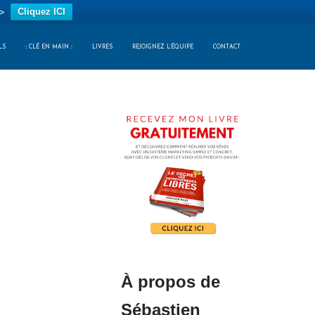
>
Cliquez ICI
LS
:: CLÉ EN MAIN ::
LIVRES
REJOIGNEZ L’ÉQUIPE
CONTACT
À propos de
Sébastien