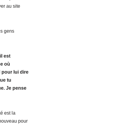
yer au site
es gens
l est
ue où
pour lui dire
que tu
que. Je pense
é est la
t nouveau pour