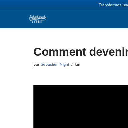
Transformez une
Aller
au
contenu
Comment devenir l
par
Sébastien Night
lun