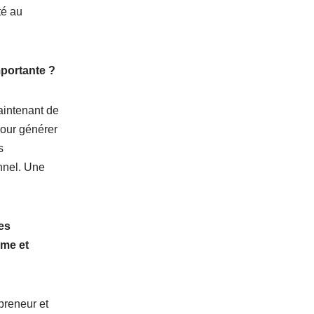
té au
mportante ?
maintenant de
pour générer
s
nnel. Une
es
ème et
epreneur et