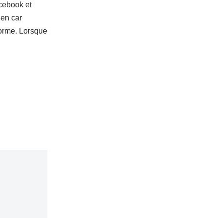
acebook et
ien car
norme. Lorsque