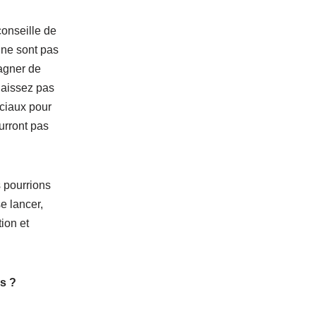
onseille de
 ne sont pas
gagner de
naissez pas
éciaux pour
urront pas
s pourrions
se lancer,
ion et
ps ?