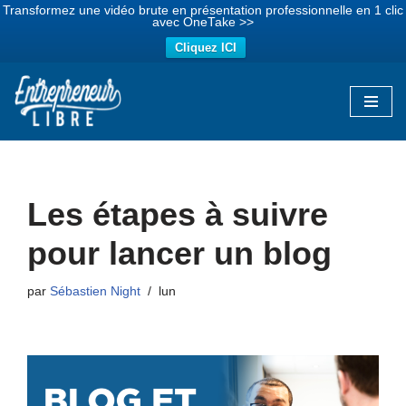
Transformez une vidéo brute en présentation professionnelle en 1 clic
avec OneTake >>
Cliquez ICI
Aller
au
contenu
Les étapes à suivre
pour lancer un blog
par
Sébastien Night
lun