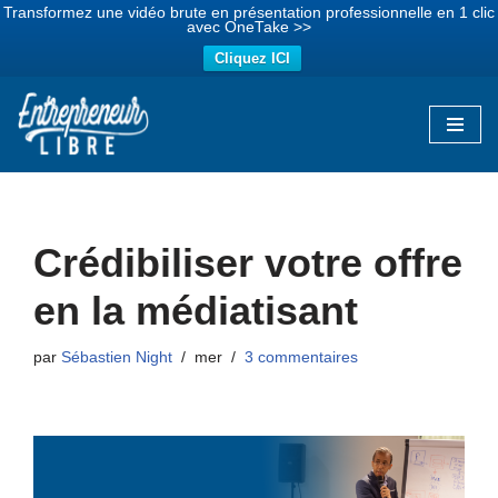
Transformez une vidéo brute en présentation professionnelle en 1 clic
avec OneTake >>
Cliquez ICI
Aller
au
contenu
Crédibiliser votre offre
en la médiatisant
par
Sébastien Night
mer
3 commentaires