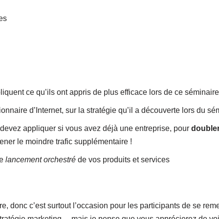
es
quent ce qu’ils ont appris de plus efficace lors de ce séminaire
lionnaire d’Internet, sur la stratégie qu’il a découverte lors du sé
s devez appliquer si vous avez déjà une entreprise, pour
doubler 
ner le moindre trafic supplémentaire !
le
lancement orchestré
de vos produits et services
e, donc c’est surtout l’occasion pour les participants de se reme
stratégie marketing… mais je pense que vous apprécierez de vo