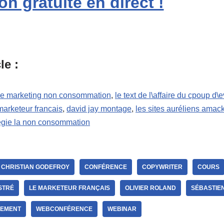
on gratuite en direct !
le :
gie marketing non consommation
,
le text de l\affaire du cpoup d\e
marketeur francais
,
david jay montage
,
les sites auréliens amac
tégie la non consommation
CHRISTIAN GODEFROY
CONFÉRENCE
COPYWRITER
COURS
STRÉ
LE MARKETEUR FRANÇAIS
OLIVIER ROLAND
SÉBASTIE
EMENT
WEBCONFÉRENCE
WEBINAR