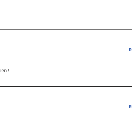
R
ien !
R