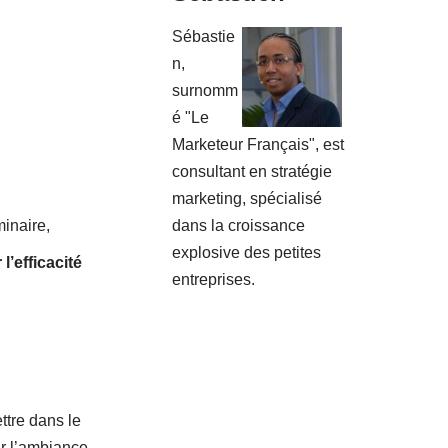
Sébastie
n,
surnomm
é "Le
Marketeur Français", est
consultant en stratégie
marketing, spécialisé
minaire,
dans la croissance
explosive des petites
l’efficacité
entreprises.
ttre dans le
ir l’ambiance