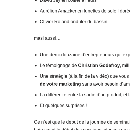
David Jay en collier à fleurs
Aurélien Amacker en lunettes de soleil doré
Olivier Roland onduler du bassin
masi aussi…
Une demi-douzaine d’entrepreneurs qui expli
Le témoignage de
Christian Godefroy
, mil
Une stratégie (à la fin de la vidéo) que vou
de votre marketing
sans avoir besoin d’ame
La différence entre la sortie d’un produit, et 
Et quelques surprises !
Ce n’est que le début de la journée de séminair
bain avant le début des sessions intenses de 