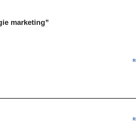
gie marketing”
R
R