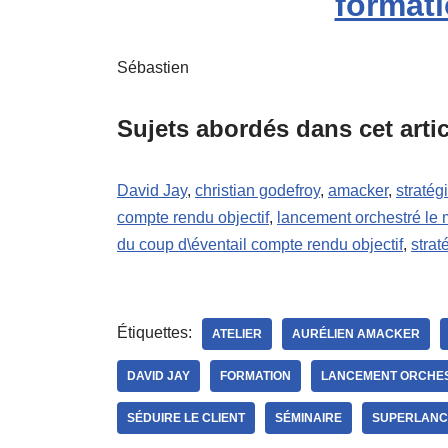
formati
Sébastien
Sujets abordés dans cet artic
David Jay
,
christian godefroy
,
amacker
,
straté
compte rendu objectif
,
lancement orchestré le 
du coup d\éventail compte rendu objectif
,
stra
Étiquettes:
ATELIER
AURÉLIEN AMACKER
DAVID JAY
FORMATION
LANCEMENT ORCHE
SÉDUIRE LE CLIENT
SÉMINAIRE
SUPERLANC