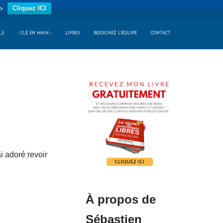
>
Cliquez ICI
LS
:: CLÉ EN MAIN ::
LIVRES
REJOIGNEZ L’ÉQUIPE
CONTACT
i adoré revoir
À propos de
Sébastien