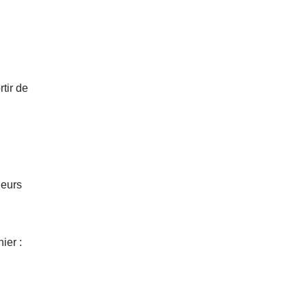
tir de
leurs
ier :