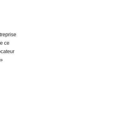
treprise
re ce
ocateur
 »