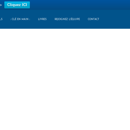
>
Cliquez ICI
LS
:: CLÉ EN MAIN ::
LIVRES
REJOIGNEZ L’ÉQUIPE
CONTACT