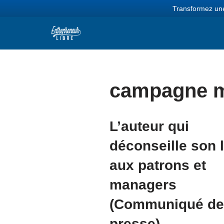
Transformez une
Aller
au
contenu
campagne ma
L’auteur qui
déconseille son l
aux patrons et
managers
(Communiqué de
presse)