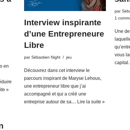
par
Séba
1 comme
Interview inspirante
Une de
d’une Entrepreneure
laquell
Libre
qu’ent
vous la
par
Sébastien Night
jeu
capita
ts en
Découvrez dans cet interview le
parcours inspirant de Maryse Lehoux,
éduire
une entrepreneur libre que j’ai
ite »
accompagné et qui a créé une
entreprise autour de sa…
Lire la suite »
n