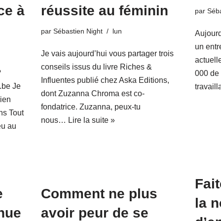
ce à
réussite au féminin
par
Séba
par
Sébastien Night
lun
Aujourd
un entr
Je vais aujourd’hui vous partager trois
actuell
conseils issus du livre Riches &
?
000 de 
Influentes publié chez Aska Editions,
.be Je
travail
dont Zuzanna Chroma est co-
cien
fondatrice. Zuzanna, peux-tu
ns Tout
nous…
Lire la suite »
eu au
Fai
e
Comment ne plus
la 
nue
avoir peur de se