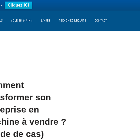
>
Cliquez ICI
LS
:: CLÉ EN MAIN ::
LIVRES
REJOIGNEZ L’ÉQUIPE
CONTACT
mment
nsformer son
reprise en
hine à vendre ?
ude de cas)