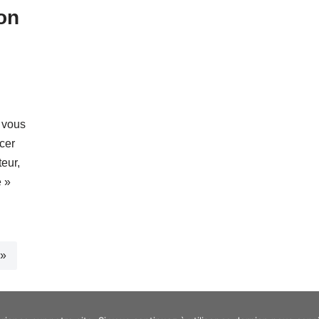
on
c vous
ncer
eur,
e »
 »