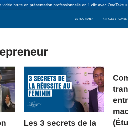
 vidéo brute en présentation professionnelle en 1 clic avec OneTake >
LE MOUVEMENT
ARTICLES ET CONSEI
repreneur
Co
tra
ent
mac
(Ét
on
Les 3 secrets de la