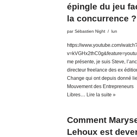
épingle du jeu fa
la concurrence ?
par
Sébastien Night
lun
https://www.youtube.com/watch
v=kVGHx2thC0g&feature=youtu
me présente, je suis Steve, l’an
directeur freelance des ex éditio
Change qui ont depuis donné li
Mouvement des Entrepreneurs
Libres…
Lire la suite »
Comment Marys
Lehoux est deve