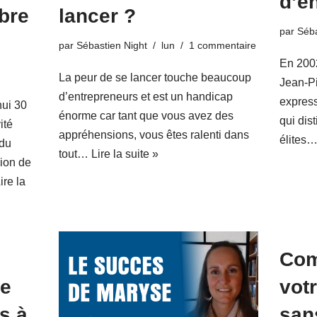
d’e
bre
lancer ?
par
Séba
par
Sébastien Night
lun
1 commentaire
En 2002
La peur de se lancer touche beaucoup
Jean-Pi
d’entrepreneurs et est un handicap
expres
ui 30
énorme car tant que vous avez des
qui dis
ité
appréhensions, vous êtes ralenti dans
élites
 du
tout…
Lire la suite »
sion de
ire la
Com
re
vot
s à
san