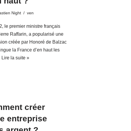
n haut ?
stien Night
ven
, le premier ministre français
erre Raffarin, a popularisé une
sion créée par Honoré de Balzac
tingue la France d’en haut les
…
Lire la suite »
ment créer
re entreprise
s argent ?