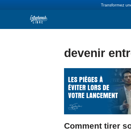
Transformez une
Aller
au
contenu
devenir ent
Comment tirer s