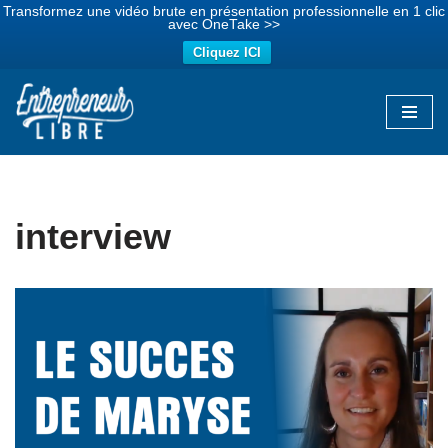
Transformez une vidéo brute en présentation professionnelle en 1 clic
avec OneTake >>
Cliquez ICI
Aller
au
contenu
interview