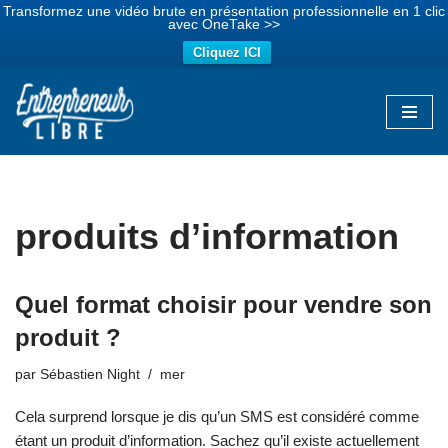
Transformez une vidéo brute en présentation professionnelle en 1 clic
avec OneTake >>
Cliquez ICI
Aller
au
contenu
produits d’information
Quel format choisir pour vendre son
produit ?
par
Sébastien Night
mer
Cela surprend lorsque je dis qu’un SMS est considéré comme
étant un produit d’information. Sachez qu’il existe actuellement