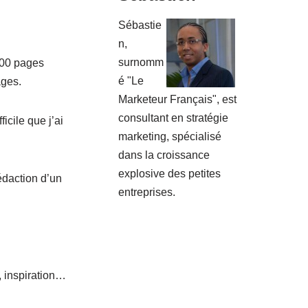
Sébastie
n,
surnomm
200 pages
é "Le
ages.
Marketeur Français", est
consultant en stratégie
icile que j’ai
marketing, spécialisé
dans la croissance
explosive des petites
édaction d’un
entreprises.
, inspiration…