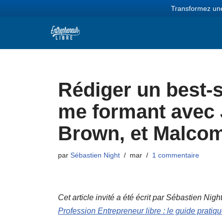
Transformez une
Aller
au
contenu
Rédiger un best-se
me formant avec 
Brown, et Malcom
par
Sébastien Night
mar
1 commentaire
Cet article invité a été écrit par Sébastien Ni
Profession Entrepreneur libre : le guide pratiq