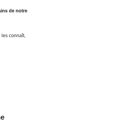
ains de notre
 les connaît,
me