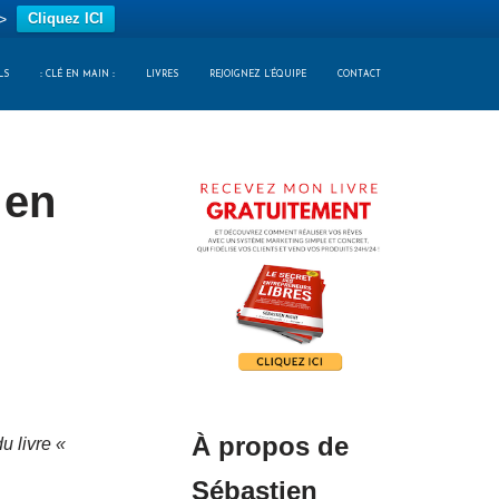
>
Cliquez ICI
LS
:: CLÉ EN MAIN ::
LIVRES
REJOIGNEZ L’ÉQUIPE
CONTACT
 en
À propos de
u livre «
Sébastien