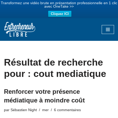
Transformez une vidéo brute en présentation professionnelle en 1 clic
avec OneTake >>
Cliquez ICI
Aller
au
contenu
Résultat de recherche
pour : cout mediatique
Renforcer votre présence
médiatique à moindre coût
par
Sébastien Night
mer
6 commentaires