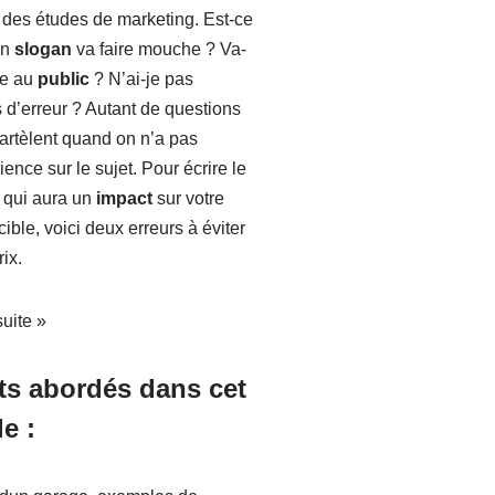
t des études de marketing. Est-ce
on
slogan
va faire mouche ? Va-
ire au
public
? N’ai-je pas
d’erreur ? Autant de questions
rtèlent quand on n’a pas
ience sur le sujet. Pour écrire le
qui aura un
impact
sur votre
cible, voici deux erreurs à éviter
rix.
suite »
ts abordés dans cet
le :