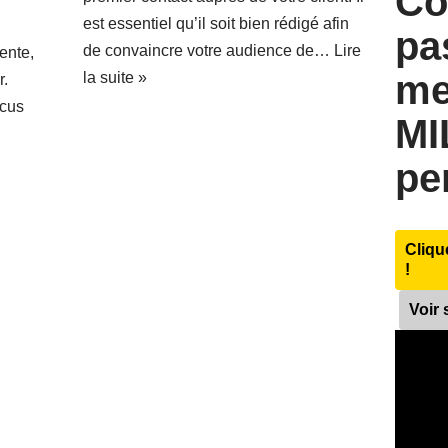
Co
est essentiel qu’il soit bien rédigé afin
pa
de convaincre votre audience de…
Lire
ente,
me
la suite »
r.
ocus
MI
pe
Cliqu
!
Voir