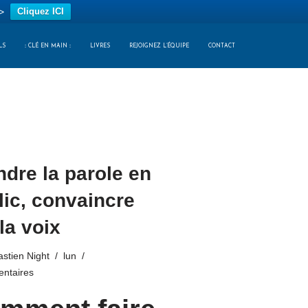
>
Cliquez ICI
LS
:: CLÉ EN MAIN ::
LIVRES
REJOIGNEZ L’ÉQUIPE
CONTACT
ndre la parole en
lic, convaincre
la voix
stien Night
lun
ntaires