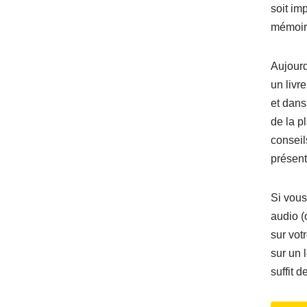
soit im
mémoir
Aujourd
un livr
et dans
de la p
conseils
présent
Si vous
audio (
sur vot
sur un 
suffit d