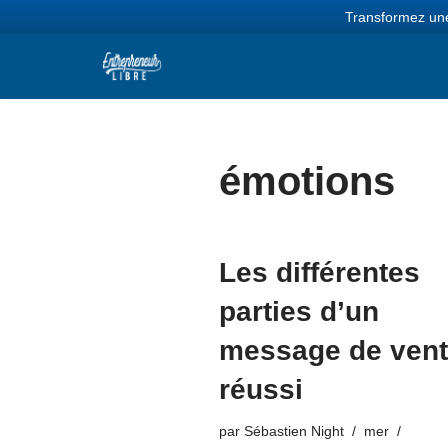
Transformez une
Aller
au
contenu
émotions
Les différentes
parties d’un
message de ven
réussi
par
Sébastien Night
mer