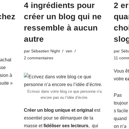
4 ingrédients pour
2 er
chez
créer un blog qui ne
qua
ressemble à aucun
cho
autre
slo
par
Sébastien Night
ven
par
Séba
2 commentaires
11 comm
’achat
sse
Vous êt
ision à
votre
c
suite »
Ecrivez dans votre blog ce que personne n’a
Pas
encore pas eu l’idée d’écrire.
toujour
Créer un blog unique et original
est
s facile
essentiel pour se démarquer de la
quand
masse et
fidéliser ses lecteurs
, qui
on n’a