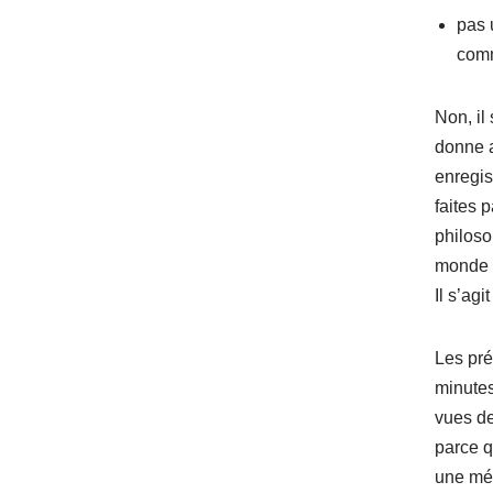
pas 
com
Non, il
donne a
enregis
faites 
philoso
monde e
Il s’ag
Les pré
minutes
vues d
parce q
une mé